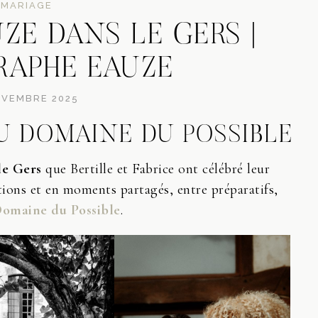
MARIAGE
ZE DANS LE GERS |
APHE EAUZE
OVEMBRE 2025
AU DOMAINE DU POSSIBLE
le Gers
que Bertille et Fabrice ont célébré leur
ions et en moments partagés, entre préparatifs,
omaine du Possible
.